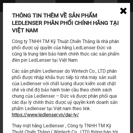
THÔNG TIN THÊM VỀ SẢN PHẨM
0362 114 888 - 028 22169588
LEDLENSER PHÂN PHỐI CHÍNH HÃNG TẠI
sales@tabalo.vn
VIỆT NAM
Công ty TNHH TM Kỹ Thuật Chiến Thắng là nhà phân
phối được uỷ quyền của hãng LedLenser Đức và
cũng là trung tâm bảo hành chính thức các sản phẩm
đèn pin LedLenser tại Việt Nam.
Các sản phẩm Ledlenser do Wintech Co., LTD phân
phối được nhập khẩu trực tiếp từ nhà máy sản xuất
SẢN PHẨM
HOẠT ĐỘNG
của Ledlenser với chất lượng được kiểm soát chặt
chẽ và chế độ bảo hành toàn cầu theo chính sách
chung của Ledlenser – Đức và được phân phối qua
LED LENSER
/
PRODUCTS
/
PHỤ KIỆN
/
PHỤ KIỆN PIN LEDLENSER 10440
các đại lý chính thức được uỷ quyền kinh doanh sản
3.7V 320 MAH
phẩm Ledlenser tại Việt nam theo link :
https://www.ledlenser.vn/dai-ly/
Phụ kiện pin LEDLENSER 10440 3.7V
320 mAh
Thay mặt hãng Ledlenser , Công ty TNHH TM Kỹ
Thuật Chiến Thắng ( Wintech Co., LTD) thông báo tới