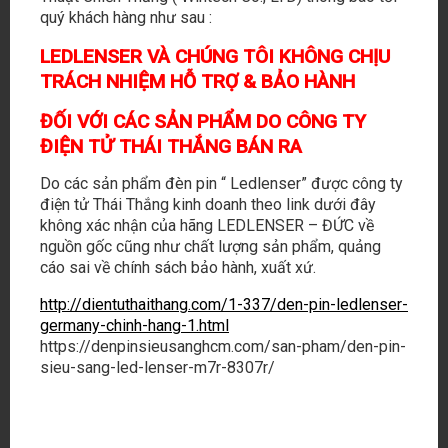
quý khách hàng như sau :
LEDLENSER VÀ CHÚNG TÔI KHÔNG CHỊU
TRÁCH NHIỆM HỖ TRỢ & BẢO HÀNH
ĐỐI VỚI CÁC SẢN PHẨM DO CÔNG TY
ĐIỆN TỬ THÁI THẮNG BÁN RA
Do các sản phẩm đèn pin “ Ledlenser” được công ty
điện tử Thái Thắng kinh doanh theo link dưới đây
không xác nhận của hãng LEDLENSER – ĐỨC về
nguồn gốc cũng như chất lượng sản phẩm, quảng
cáo sai về chính sách bảo hành, xuất xứ.
http://dientuthaithang.com/1-337/den-pin-ledlenser-
germany-chinh-hang-1.html
https://denpinsieusanghcm.com/san-pham/den-pin-
sieu-sang-led-lenser-m7r-8307r/