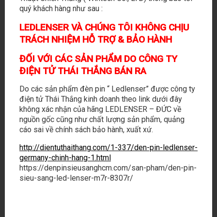
quý khách hàng như sau :
LEDLENSER VÀ CHÚNG TÔI KHÔNG CHỊU
TRÁCH NHIỆM HỖ TRỢ & BẢO HÀNH
ĐỐI VỚI CÁC SẢN PHẨM DO CÔNG TY
ĐIỆN TỬ THÁI THẮNG BÁN RA
Do các sản phẩm đèn pin “ Ledlenser” được công ty
điện tử Thái Thắng kinh doanh theo link dưới đây
không xác nhận của hãng LEDLENSER – ĐỨC về
nguồn gốc cũng như chất lượng sản phẩm, quảng
cáo sai về chính sách bảo hành, xuất xứ.
LEDLENSER VIỆT NAM
CÔNG TY TNHH TM KỸ THUẬT CHIẾN THẮNG
http://dientuthaithang.com/1-337/den-pin-ledlenser-
(WINTECH CO., LTD)
germany-chinh-hang-1.html
https://denpinsieusanghcm.com/san-pham/den-pin-
220/10A Nguyễn Trọng Tuyển, Phường Phú Nhuận, TP.HCM.
sieu-sang-led-lenser-m7r-8307r/
Email
:
info@tabalo.vn
Điện thoại
: 028.22169588