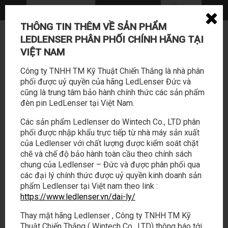
THÔNG TIN THÊM VỀ SẢN PHẨM
0362 114 888 - 028 22169588
LEDLENSER PHÂN PHỐI CHÍNH HÃNG TẠI
sales@tabalo.vn
VIỆT NAM
Công ty TNHH TM Kỹ Thuật Chiến Thắng là nhà phân
phối được uỷ quyền của hãng LedLenser Đức và
cũng là trung tâm bảo hành chính thức các sản phẩm
đèn pin LedLenser tại Việt Nam.
Các sản phẩm Ledlenser do Wintech Co., LTD phân
phối được nhập khẩu trực tiếp từ nhà máy sản xuất
SẢN PHẨM
HOẠT ĐỘNG
của Ledlenser với chất lượng được kiểm soát chặt
chẽ và chế độ bảo hành toàn cầu theo chính sách
chung của Ledlenser – Đức và được phân phối qua
LED LENSER
/
LIÊN HỆ
các đại lý chính thức được uỷ quyền kinh doanh sản
phẩm Ledlenser tại Việt nam theo link :
https://www.ledlenser.vn/dai-ly/
Thay mặt hãng Ledlenser , Công ty TNHH TM Kỹ
Thuật Chiến Thắng ( Wintech Co., LTD) thông báo tới