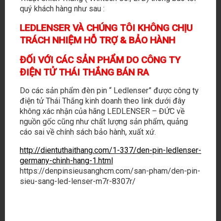
quý khách hàng như sau :
LEDLENSER VÀ CHÚNG TÔI KHÔNG CHỊU
TRÁCH NHIỆM HỖ TRỢ & BẢO HÀNH
ĐỐI VỚI CÁC SẢN PHẨM DO CÔNG TY
ĐIỆN TỬ THÁI THẮNG BÁN RA
Do các sản phẩm đèn pin “ Ledlenser” được công ty
điện tử Thái Thắng kinh doanh theo link dưới đây
không xác nhận của hãng LEDLENSER – ĐỨC về
nguồn gốc cũng như chất lượng sản phẩm, quảng
cáo sai về chính sách bảo hành, xuất xứ.
http://dientuthaithang.com/1-337/den-pin-ledlenser-
germany-chinh-hang-1.html
https://denpinsieusanghcm.com/san-pham/den-pin-
sieu-sang-led-lenser-m7r-8307r/