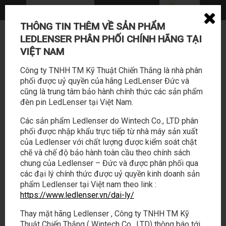
THÔNG TIN THÊM VỀ SẢN PHẨM
0362 114 888 - 028 22169588
LEDLENSER PHÂN PHỐI CHÍNH HÃNG TẠI
sales@tabalo.vn
VIỆT NAM
Công ty TNHH TM Kỹ Thuật Chiến Thắng là nhà phân
phối được uỷ quyền của hãng LedLenser Đức và
cũng là trung tâm bảo hành chính thức các sản phẩm
đèn pin LedLenser tại Việt Nam.
Các sản phẩm Ledlenser do Wintech Co., LTD phân
phối được nhập khẩu trực tiếp từ nhà máy sản xuất
SẢN PHẨM
HOẠT ĐỘNG
của Ledlenser với chất lượng được kiểm soát chặt
chẽ và chế độ bảo hành toàn cầu theo chính sách
chung của Ledlenser – Đức và được phân phối qua
LED LENSER
/
PRODUCTS
/
PHỤ KIỆN
/
4 HELMET BAND FIXING CLIP
các đại lý chính thức được uỷ quyền kinh doanh sản
phẩm Ledlenser tại Việt nam theo link :
4 Helmet Band Fixing Clip
https://www.ledlenser.vn/dai-ly/
Thay mặt hãng Ledlenser , Công ty TNHH TM Kỹ
Thuật Chiến Thắng ( Wintech Co., LTD) thông báo tới