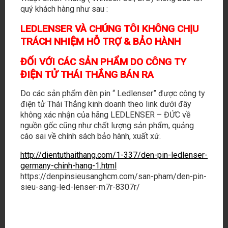
quý khách hàng như sau :
LEDLENSER VÀ CHÚNG TÔI KHÔNG CHỊU
TRÁCH NHIỆM HỖ TRỢ & BẢO HÀNH
ĐỐI VỚI CÁC SẢN PHẨM DO CÔNG TY
ĐIỆN TỬ THÁI THẮNG BÁN RA
Do các sản phẩm đèn pin “ Ledlenser” được công ty
điện tử Thái Thắng kinh doanh theo link dưới đây
không xác nhận của hãng LEDLENSER – ĐỨC về
nguồn gốc cũng như chất lượng sản phẩm, quảng
cáo sai về chính sách bảo hành, xuất xứ.
http://dientuthaithang.com/1-337/den-pin-ledlenser-
germany-chinh-hang-1.html
https://denpinsieusanghcm.com/san-pham/den-pin-
sieu-sang-led-lenser-m7r-8307r/