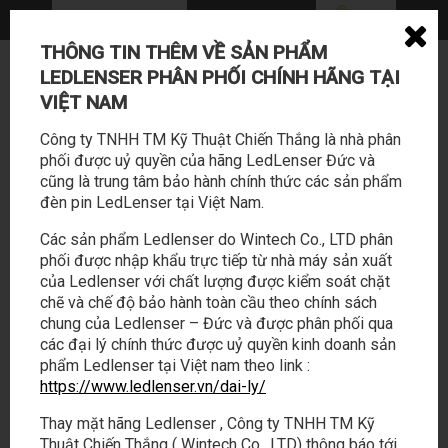
THÔNG TIN THÊM VỀ SẢN PHẨM
0362 114 888 - 028 22169588
LEDLENSER PHÂN PHỐI CHÍNH HÃNG TẠI
sales@tabalo.vn
VIỆT NAM
Công ty TNHH TM Kỹ Thuật Chiến Thắng là nhà phân
phối được uỷ quyền của hãng LedLenser Đức và
cũng là trung tâm bảo hành chính thức các sản phẩm
đèn pin LedLenser tại Việt Nam.
Các sản phẩm Ledlenser do Wintech Co., LTD phân
phối được nhập khẩu trực tiếp từ nhà máy sản xuất
SẢN PHẨM
HOẠT ĐỘNG
của Ledlenser với chất lượng được kiểm soát chặt
chẽ và chế độ bảo hành toàn cầu theo chính sách
chung của Ledlenser – Đức và được phân phối qua
LED LENSER
/
PRODUCTS
/
ĐÈN PIN CÔNG NGHIỆP
/
I SERIES SIGNAL
các đại lý chính thức được uỷ quyền kinh doanh sản
CONE / I9,I9R,I9R IRON
phẩm Ledlenser tại Việt nam theo link :
https://www.ledlenser.vn/dai-ly/
i SERIES SIGNAL CONE / i9,i9R,i9R
IRON
Thay mặt hãng Ledlenser , Công ty TNHH TM Kỹ
Thuật Chiến Thắng ( Wintech Co., LTD) thông báo tới