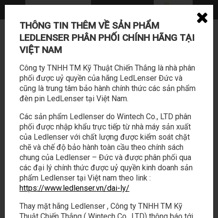
THÔNG TIN THÊM VỀ SẢN PHẨM
0362 114 888 - 028 22169588
LEDLENSER PHÂN PHỐI CHÍNH HÃNG TẠI
sales@tabalo.vn
VIỆT NAM
Công ty TNHH TM Kỹ Thuật Chiến Thắng là nhà phân
phối được uỷ quyền của hãng LedLenser Đức và
cũng là trung tâm bảo hành chính thức các sản phẩm
đèn pin LedLenser tại Việt Nam.
Các sản phẩm Ledlenser do Wintech Co., LTD phân
phối được nhập khẩu trực tiếp từ nhà máy sản xuất
SẢN PHẨM
HOẠT ĐỘNG
của Ledlenser với chất lượng được kiểm soát chặt
chẽ và chế độ bảo hành toàn cầu theo chính sách
chung của Ledlenser – Đức và được phân phối qua
LED LENSER
/
PRODUCTS
/
PHỤ KIỆN
/
PIN LEDLENSER 2×14500 PACK
các đại lý chính thức được uỷ quyền kinh doanh sản
1550MAH 3.7V | MH8
phẩm Ledlenser tại Việt nam theo link :
https://www.ledlenser.vn/dai-ly/
PIN LEDLENSER 2×14500 PACK
1550mAh 3.7V | MH8
Thay mặt hãng Ledlenser , Công ty TNHH TM Kỹ
Thuật Chiến Thắng ( Wintech Co., LTD) thông báo tới