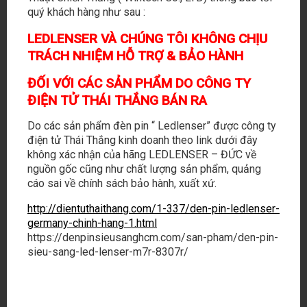
quý khách hàng như sau :
LEDLENSER VÀ CHÚNG TÔI KHÔNG CHỊU
TRÁCH NHIỆM HỖ TRỢ & BẢO HÀNH
ĐỐI VỚI CÁC SẢN PHẨM DO CÔNG TY
ĐIỆN TỬ THÁI THẮNG BÁN RA
Do các sản phẩm đèn pin “ Ledlenser” được công ty
điện tử Thái Thắng kinh doanh theo link dưới đây
không xác nhận của hãng LEDLENSER – ĐỨC về
nguồn gốc cũng như chất lượng sản phẩm, quảng
cáo sai về chính sách bảo hành, xuất xứ.
http://dientuthaithang.com/1-337/den-pin-ledlenser-
germany-chinh-hang-1.html
https://denpinsieusanghcm.com/san-pham/den-pin-
sieu-sang-led-lenser-m7r-8307r/