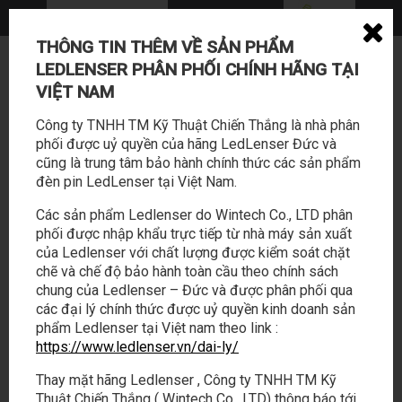
THÔNG TIN THÊM VỀ SẢN PHẨM
0362 114 888 - 028 22169588
LEDLENSER PHÂN PHỐI CHÍNH HÃNG TẠI
sales@tabalo.vn
VIỆT NAM
Công ty TNHH TM Kỹ Thuật Chiến Thắng là nhà phân
phối được uỷ quyền của hãng LedLenser Đức và
cũng là trung tâm bảo hành chính thức các sản phẩm
đèn pin LedLenser tại Việt Nam.
Các sản phẩm Ledlenser do Wintech Co., LTD phân
phối được nhập khẩu trực tiếp từ nhà máy sản xuất
SẢN PHẨM
HOẠT ĐỘNG
của Ledlenser với chất lượng được kiểm soát chặt
chẽ và chế độ bảo hành toàn cầu theo chính sách
chung của Ledlenser – Đức và được phân phối qua
LED LENSER
/
PRODUCTS
/
ĐÈN ĐỘI ĐẦU
/
HF6R SIGNATURE
các đại lý chính thức được uỷ quyền kinh doanh sản
phẩm Ledlenser tại Việt nam theo link :
HF6R Signature
https://www.ledlenser.vn/dai-ly/
Thay mặt hãng Ledlenser , Công ty TNHH TM Kỹ
Thuật Chiến Thắng ( Wintech Co., LTD) thông báo tới