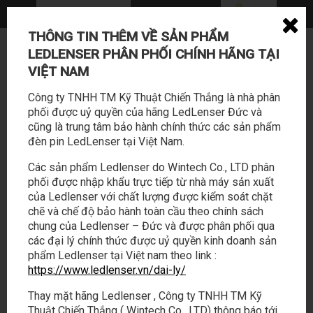
THÔNG TIN THÊM VỀ SẢN PHẨM
0362 114 888 - 028 22169588
LEDLENSER PHÂN PHỐI CHÍNH HÃNG TẠI
sales@tabalo.vn
VIỆT NAM
Công ty TNHH TM Kỹ Thuật Chiến Thắng là nhà phân
phối được uỷ quyền của hãng LedLenser Đức và
cũng là trung tâm bảo hành chính thức các sản phẩm
đèn pin LedLenser tại Việt Nam.
Các sản phẩm Ledlenser do Wintech Co., LTD phân
phối được nhập khẩu trực tiếp từ nhà máy sản xuất
SẢN PHẨM
HOẠT ĐỘNG
của Ledlenser với chất lượng được kiểm soát chặt
chẽ và chế độ bảo hành toàn cầu theo chính sách
chung của Ledlenser – Đức và được phân phối qua
LED LENSER
/
LEDLENSER P18R SIGNATURE
các đại lý chính thức được uỷ quyền kinh doanh sản
phẩm Ledlenser tại Việt nam theo link :
https://www.ledlenser.vn/dai-ly/
Thay mặt hãng Ledlenser , Công ty TNHH TM Kỹ
Thuật Chiến Thắng ( Wintech Co., LTD) thông báo tới