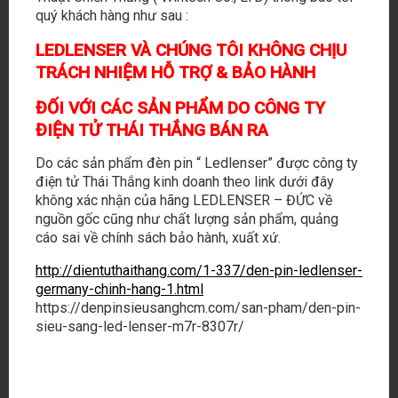
quý khách hàng như sau :
LEDLENSER VÀ CHÚNG TÔI KHÔNG CHỊU
TRÁCH NHIỆM HỖ TRỢ & BẢO HÀNH
ĐỐI VỚI CÁC SẢN PHẨM DO CÔNG TY
4500
ĐIỆN TỬ THÁI THẮNG BÁN RA
LUMENS
Do các sản phẩm đèn pin “ Ledlenser” được công ty
điện tử Thái Thắng kinh doanh theo link dưới đây
P18R Signature
không xác nhận của hãng LEDLENSER – ĐỨC về
6.970.000
₫
nguồn gốc cũng như chất lượng sản phẩm, quảng
cáo sai về chính sách bảo hành, xuất xứ.
http://dientuthaithang.com/1-337/den-pin-ledlenser-
germany-chinh-hang-1.html
ĐẠI LÝ
https://denpinsieusanghcm.com/san-pham/den-pin-
sieu-sang-led-lenser-m7r-8307r/
TIN TỨC
LIÊN HỆ
GIỚI THIỆU