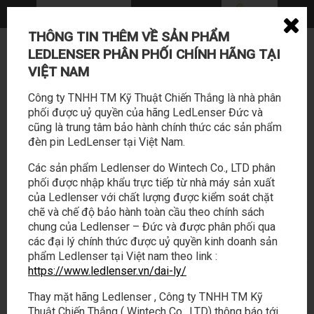
THÔNG TIN THÊM VỀ SẢN PHẨM
0362 114 888 - 028 22169588
LEDLENSER PHÂN PHỐI CHÍNH HÃNG TẠI
sales@tabalo.vn
VIỆT NAM
Công ty TNHH TM Kỹ Thuật Chiến Thắng là nhà phân
phối được uỷ quyền của hãng LedLenser Đức và
cũng là trung tâm bảo hành chính thức các sản phẩm
đèn pin LedLenser tại Việt Nam.
Các sản phẩm Ledlenser do Wintech Co., LTD phân
phối được nhập khẩu trực tiếp từ nhà máy sản xuất
SẢN PHẨM
HOẠT ĐỘNG
của Ledlenser với chất lượng được kiểm soát chặt
chẽ và chế độ bảo hành toàn cầu theo chính sách
chung của Ledlenser – Đức và được phân phối qua
LED LENSER
/
P-SERIES
các đại lý chính thức được uỷ quyền kinh doanh sản
phẩm Ledlenser tại Việt nam theo link :
GIÁ
https://www.ledlenser.vn/dai-ly/
Pioneering Brilliance – Dòng P-Series: tái định nghĩa ánh
Thay mặt hãng Ledlenser , Công ty TNHH TM Kỹ
sáng.
Thuật Chiến Thắng ( Wintech Co., LTD) thông báo tới
Thế hệ mới của P-Series dành cho những người vượt qua giới