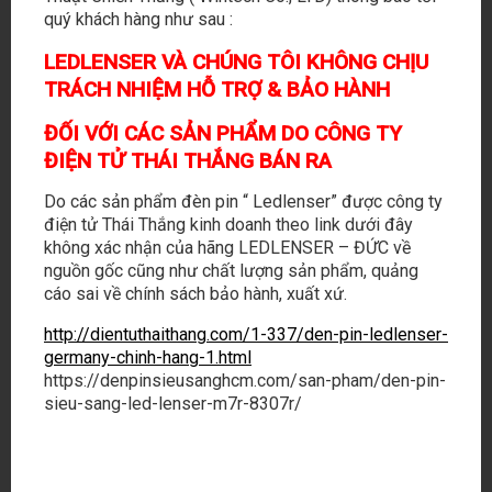
quý khách hàng như sau :
hạn. Không chỉ chiếu sáng, chúng dẫn lối, khám phá điều chưa
biết và khẳng định phong cách tiên phong.
LEDLENSER VÀ CHÚNG TÔI KHÔNG CHỊU
TRÁCH NHIỆM HỖ TRỢ & BẢO HÀNH
ĐỐI VỚI CÁC SẢN PHẨM DO CÔNG TY
ĐIỆN TỬ THÁI THẮNG BÁN RA
Do các sản phẩm đèn pin “ Ledlenser” được công ty
điện tử Thái Thắng kinh doanh theo link dưới đây
không xác nhận của hãng LEDLENSER – ĐỨC về
nguồn gốc cũng như chất lượng sản phẩm, quảng
cáo sai về chính sách bảo hành, xuất xứ.
http://dientuthaithang.com/1-337/den-pin-ledlenser-
germany-chinh-hang-1.html
https://denpinsieusanghcm.com/san-pham/den-pin-
sieu-sang-led-lenser-m7r-8307r/
130 LM
LUMENS